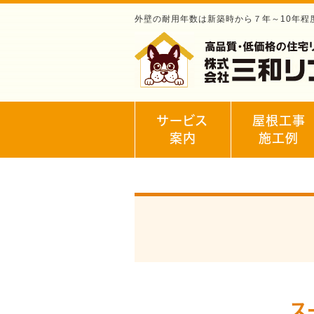
外壁の耐用年数は新築時から７年～10年
サービス
屋根工事
案内
施工例
ス