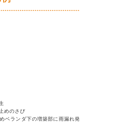
生
止めのさび
めベランダ下の増築部に雨漏れ発