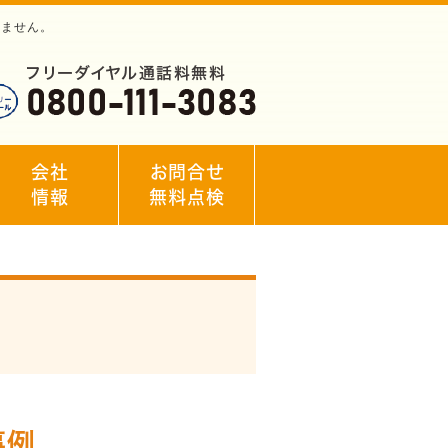
りません。
会社
お問合せ
情報
無料点検
事例