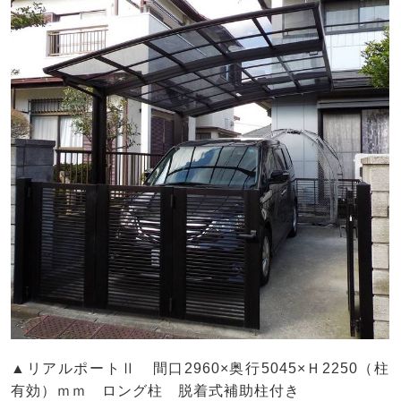
▲リアルポートⅡ 間口2960×奥行5045×Ｈ2250（柱
有効）ｍｍ ロング柱 脱着式補助柱付き